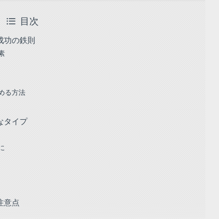
目次
成功の鉄則
素
める方法
なタイプ
に
注意点