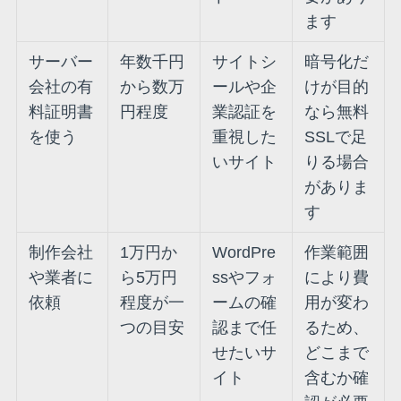
ます
サーバー
年数千円
サイトシ
暗号化だ
会社の有
から数万
ールや企
けが目的
料証明書
円程度
業認証を
なら無料
を使う
重視した
SSLで足
いサイト
りる場合
がありま
す
制作会社
1万円か
WordPre
作業範囲
や業者に
ら5万円
ssやフォ
により費
依頼
程度が一
ームの確
用が変わ
つの目安
認まで任
るため、
せたいサ
どこまで
イト
含むか確