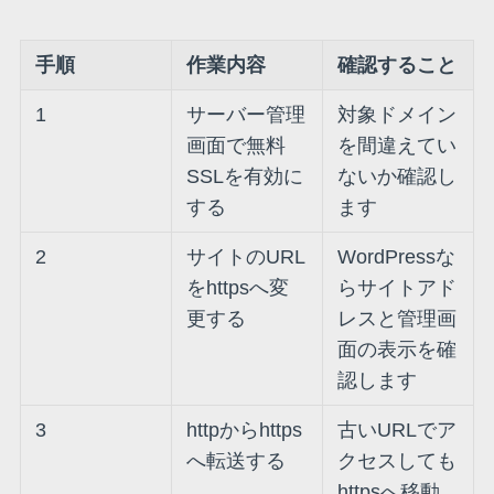
手順
作業内容
確認すること
1
サーバー管理
対象ドメイン
画面で無料
を間違えてい
SSLを有効に
ないか確認し
する
ます
2
サイトのURL
WordPressな
をhttpsへ変
らサイトアド
更する
レスと管理画
面の表示を確
認します
3
httpからhttps
古いURLでア
へ転送する
クセスしても
httpsへ移動