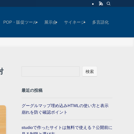
POP・販促ツール
展示会
サイネージ
多言語化
対
検索
最近の投稿
グーグルマップ埋め込みHTMLの使い方と表示
崩れを防ぐ確認ポイント
studioで作ったサイトは無料で使える？公開前に