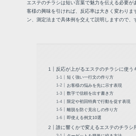
エステのチラシは短い言葉で魅力を伝える必要が
客様の興味を引ければ、反応率は大きく変わりま
ン、測定法まで具体例を交えて説明しますので、
反応が上がるエステのチラシに使う
短く強い一行文の作り方
お客様の悩みを先に示す表現
数字で信頼を出す書き方
限定や初回特典で行動を促す表現
離脱を防ぐ見出しの作り方
即使える例文10選
誰に響くかで変えるエステのチラシ
ターゲットを簡単に絞る方法