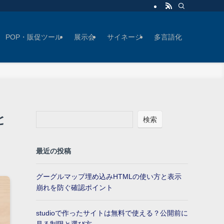
POP・販促ツール
展示会
サイネージ
多言語化
と
検索
最近の投稿
グーグルマップ埋め込みHTMLの使い方と表示
崩れを防ぐ確認ポイント
studioで作ったサイトは無料で使える？公開前に